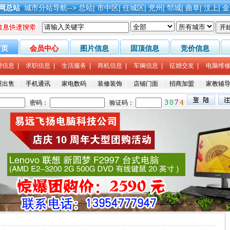
网总站
城市分站导航-->
总站
|
市中区
|
任城区
|
兖州
|
邹城
|
曲阜
|
汶上
|
金
首页
会员中心
图片信息
固顶信息
竞价信息
聘信息
|
求职信息
|
生活服务
|
商机信息
|
车辆信息
|
征婚交友
|
电脑维
屋出售
|
手机通讯
|
家电数码
|
装修装饰
|
店铺门面
|
招商加盟
|
家教辅