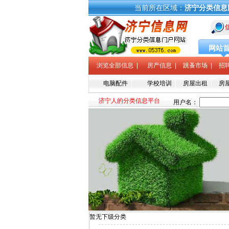
当前所在区域：
济宁分类信息
网站
浏览全部信息
|
房产信息
|
跳蚤市场
|
招
电脑配件
|
学校培训
|
房屋出租
|
房
济宁人的分类信息平台
暂无下级分类