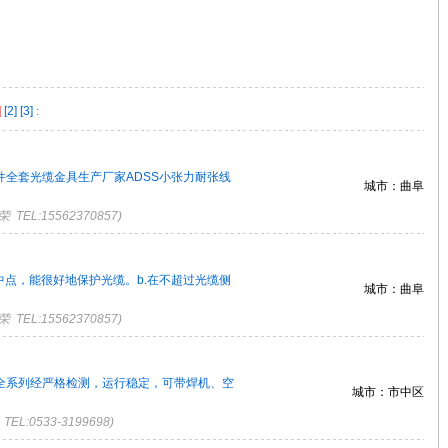
]
[2]
[3]
:
件全套光缆金具生产厂家ADSS小张力耐张线
城市：曲阜
TEL:15562370857)
中点，能很好地保护光缆。b.在不超过光缆侧
城市：曲阜
TEL:15562370857)
全系列经严格检测，运行稳定，可带焊机、空
城市：市中区
L:0533-3199698)