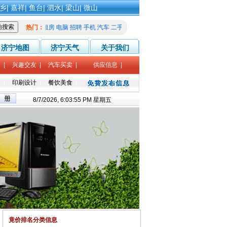
乡
|
嘉祥
|
鱼台
|
泗水
|
梁山
|
微山
热门：
租房
电脑
招聘
手机
汽车
二手
家教
征婚
济宁地图
济宁天气
关于我们
修
|
兴趣交友
|
汽车买卖
|
供应信息
|
导
|
印刷设计
|
餐饮美食
|
8/7/2026, 6:03:56 PM 星期五
竟价排名分类信息