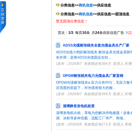
分类信息>>
商机信息
>>供应信息
分类信息>>
商机信息
>>供应信息>>固顶信息
暂无固顶分类信息！
页次：
1/3
每页
10
条 共
24
条供应信息广告
9
[1
ADSS光缆耐张线夹全套光缆金具生产厂家
ADSS光缆小档距耐张线夹 耐张金具光缆金具附
夹作用：是将ADSS光缆固定在转...
(发布：2026/8/7 有效期还有364天 联系人:宋增荣 
OPGW耐张线夹电力光缆金具厂家直销
OPGW光缆耐张线夹a.应力分布均匀，无应力集
压强度的前提下，对光缆有较大的握...
(发布：2026/8/7 有效期还有364天 联系人:宋增荣 
淄博静音发电机租赁
淄博发电机出租，享电为您解决停电难题！设备
调、冰柜等多种负载，适配工厂停产、商场...
(发布：2026/5/8 有效期还有273天 联系人:享电 TE