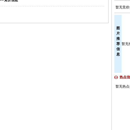
>>竟价信息
暂无竞价
图
片
推
荐
暂无
信
息
热点信
暂无热点