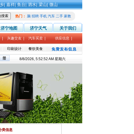
乡
|
嘉祥
|
鱼台
|
泗水
|
梁山
|
微山
租房
热门：
电脑
招聘
手机
汽车
二手
家教
征婚
济宁地图
济宁天气
关于我们
修
|
兴趣交友
|
汽车买卖
|
供应信息
|
导
|
印刷设计
|
餐饮美食
|
8/8/2026, 5:52:52 AM 星期六
分类信息