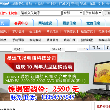
网总站
城市分站导航-->
总站
|
市中区
|
任城区
|
兖州
|
邹城
|
曲阜
|
汶上
|
金
首页
会员中心
网站建设
固顶信息
竞价信息
聘信息
|
求职信息
|
生活服务
|
商机信息
|
车辆信息
|
征婚交友
|
电脑维
屋出售
|
手机通讯
|
家电数码
|
装修装饰
|
店铺门面
|
招商加盟
|
家教辅
竟价排名